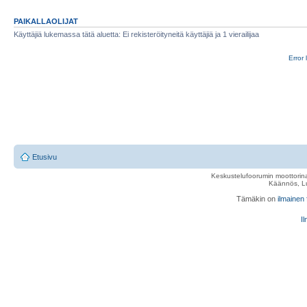
PAIKALLAOLIJAT
Käyttäjiä lukemassa tätä aluetta: Ei rekisteröityneitä käyttäjiä ja 1 vierailijaa
Error 
Etusivu
Keskustelufoorumin moottorina
Käännös, Lu
Tämäkin on
ilmainen
Il