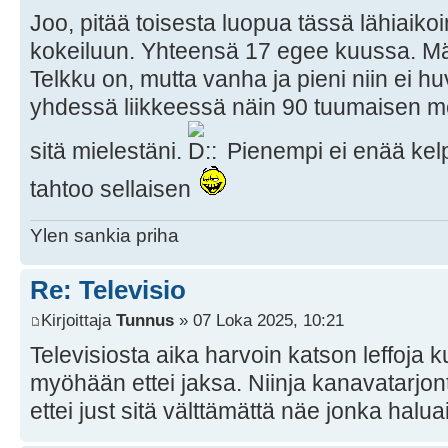
Joo, pitää toisesta luopua tässä lähiaiko
kokeiluun. Yhteensä 17 egee kuussa. Mä 
Telkku on, mutta vanha ja pieni niin ei hu
yhdessä liikkeessä näin 90 tuumaisen me
sitä mielestäni.
Pienempi ei enää kelp
tahtoo sellaisen
Ylen sankia priha
Re: Televisio
Kirjoittaja
Tunnus
» 07 Loka 2025, 10:21
Televisiosta aika harvoin katson leffoja k
myöhään ettei jaksa. Niinja kanavatarjon
ettei just sitä välttämättä näe jonka haluai