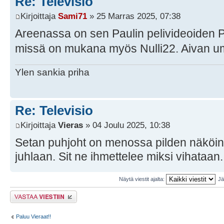
Re: Televisio
Kirjoittaja
Sami71
» 25 Marras 2025, 07:38
Areenassa on sen Paulin pelivideoiden 
missä on mukana myös Nulli22. Aivan 
Ylen sankia priha
Re: Televisio
Kirjoittaja
Vieras
» 04 Joulu 2025, 10:38
Setan puhjoht on menossa pilden näköin
juhlaan. Sit ne ihmettelee miksi vihataan.
Näytä viestit ajalta:
Jä
Lähetä vastaus
Paluu Vieraat!!