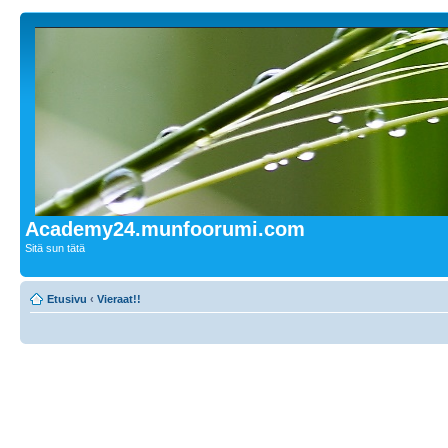
Academy24.munfoorumi.com
Sitä sun tätä
Etusivu
‹
Vieraat!!