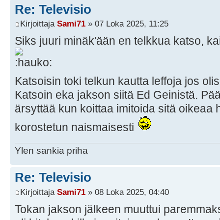
Re: Televisio
Kirjoittaja
Sami71
» 07 Loka 2025, 11:25
Siks juuri minäk'ään en telkkua katso, kai
Katsoisin toki telkun kautta leffoja jos oli
Katsoin eka jakson siitä Ed Geinistä. Pä
ärsyttää kun koittaa imitoida sitä oikeaa
korostetun naismaisesti
Ylen sankia priha
Re: Televisio
Kirjoittaja
Sami71
» 08 Loka 2025, 04:40
Tokan jakson jälkeen muuttui paremmaksi