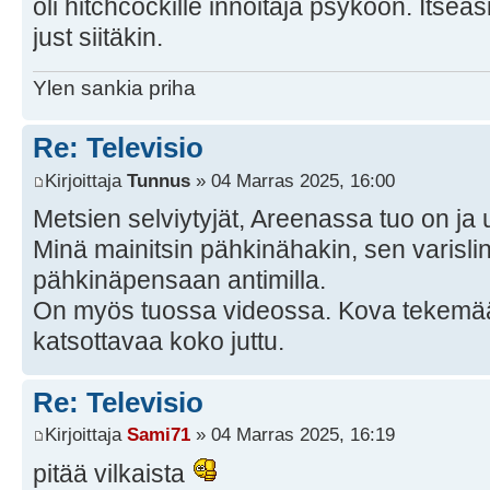
oli hitchcockille innoitaja psykoon. Itse
just siitäkin.
Ylen sankia priha
Re: Televisio
Kirjoittaja
Tunnus
» 04 Marras 2025, 16:00
Metsien selviytyjät, Areenassa tuo on ja 
Minä mainitsin pähkinähakin, sen varislinn
pähkinäpensaan antimilla.
On myös tuossa videossa. Kova tekemään
katsottavaa koko juttu.
Re: Televisio
Kirjoittaja
Sami71
» 04 Marras 2025, 16:19
pitää vilkaista